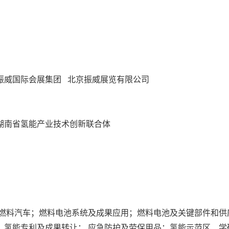
振威国际会展集团 北京振威展览有限公司
湖南省氢能产业技术创新联合体
氢燃料汽车；燃料电池系统及成果应用；燃料电池及关键部件和供
；氢能专利及成果转让； 应急防护及劳保用品；氢能示范区、学