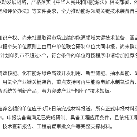
新驱动发展战略，严格落实《中华人民共和国能源法》相关部署，
定和评价办法》等文件要求，全力推动能源领域关键技术装备自
知识产权、尚未批量取得市场业绩的能源领域关键技术装备，涵
申报牵头单位原则上由用户单位联合研制单位共同申报，尚未确
，计划单列市不超过3个，符合条件的单位可按程序申请增加推荐
高效核能、化石能源绿色高效开发利用、新型储能、抽水蓄能、
、用氢全产业链关键装备，重点支持可再生能源电解水制氢设备、
系统等创新产品，着力突破产业“卡脖子”技术短板。
荐名额的单位应于3月6日前完成材料报送，所有正式申报材料须
0M。申报装备需满足已完成研制、具备工程应用条件，且依托工
、技术查新报告、工程前置审批文件等完整支撑材料。