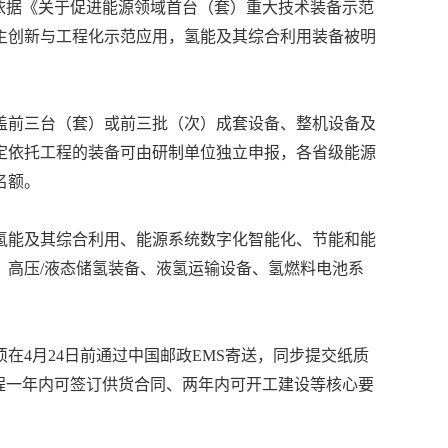
依据《关于促进能源领域首台（套）重大技术装备示范
主创新与工程化示范应用，氢能及其综合利用装备被明
盖前三台（套）或前三批（次）成套设备、整机设备及
定依托工程的装备可由研制单位独立申报，各省级能源
名额。
氢能及其综合利用、能源系统数字化智能化、节能和能
高压/液态储氢装备、液氢运输设备、氢燃料电池系
在4月24日前通过中国邮政EMS寄送，同步提交纸质
程一年内可签订供货合同、两年内可开工建设等核心要