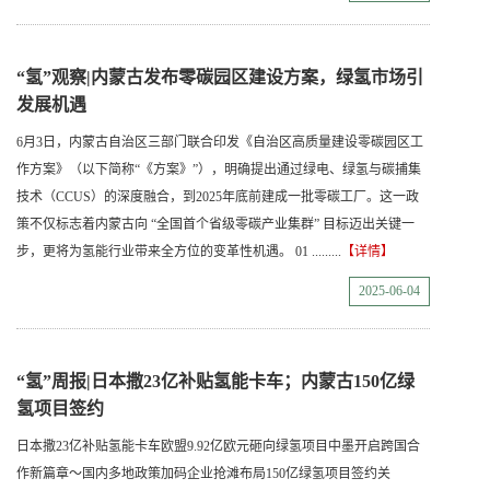
“氢”观察|内蒙古发布零碳园区建设方案，绿氢市场引
发展机遇
6月3日，内蒙古自治区三部门联合印发《自治区高质量建设零碳园区工
作方案》（以下简称“《方案》”），明确提出通过绿电、绿氢与碳捕集
技术（CCUS）的深度融合，到2025年底前建成一批零碳工厂。这一政
策不仅标志着内蒙古向 “全国首个省级零碳产业集群” 目标迈出关键一
步，更将为氢能行业带来全方位的变革性机遇。 01 .........
【详情】
2025-06-04
“氢”周报|日本撒23亿补贴氢能卡车；内蒙古150亿绿
氢项目签约
日本撒23亿补贴氢能卡车欧盟9.92亿欧元砸向绿氢项目中墨开启跨国合
作新篇章～国内多地政策加码企业抢滩布局150亿绿氢项目签约关