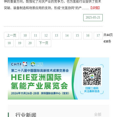
伸的重要方向，既强化了光伏产业的竞争力，也为氢能行业提供了技术
突破、装备制造和场景应用的支持，形成“光氢协同”的产.........
【详情】
2025-05-21
共
44
页
上一页
10
11
12
13
14
15
16
17
438
条
18
19
20
下一页
行业新闻
全部