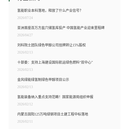
氢能职业本科落地，释放了什么产业信号？
2026/07/24
亚洲首座百万方盐穴储氢库投产 中国氢能产业迎来里程碑
2026/04/27
刘科院士团队绿色甲醇公司挂牌转让15%股权
2026/02/13
十部委：支持上海建设国际航运绿色燃料“双中心”
2026/02/13
金风绿能绿氢制绿色甲醇项目公示
2026/02/13
氢能装备纳入重点支持范畴！国家能源局组织申报
2026/02/12
内蒙古固阳125万吨绿钢项目土建工程中标落地
2026/02/11