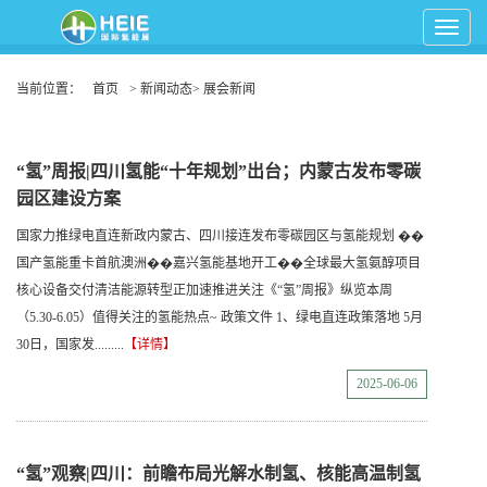
Toggle
Navigat
当前位置：
首页
> 新闻动态> 展会新闻
“氢”周报|四川氢能“十年规划”出台；内蒙古发布零碳
园区建设方案
国家力推绿电直连新政内蒙古、四川接连发布零碳园区与氢能规划 ��
国产氢能重卡首航澳洲��嘉兴氢能基地开工��全球最大氢氨醇项目
核心设备交付清洁能源转型正加速推进关注《“氢”周报》纵览本周
（5.30-6.05）值得关注的氢能热点~ 政策文件 1、绿电直连政策落地 5月
30日，国家发.........
【详情】
2025-06-06
“氢”观察|四川：前瞻布局光解水制氢、核能高温制氢