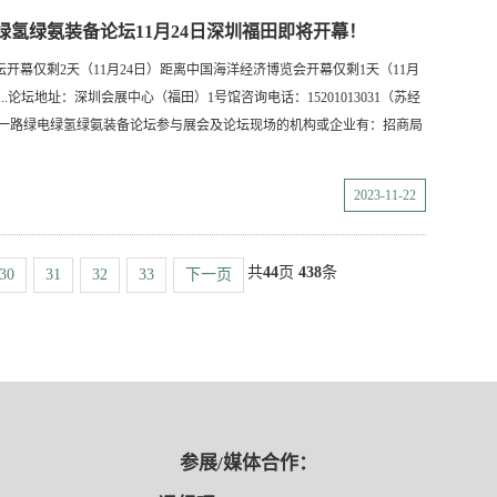
电绿氢绿氨装备论坛11月24日深圳福田即将开幕！
开幕仅剩2天（11月24日）距离中国海洋经济博览会开幕仅剩1天（11月
..论坛地址：深圳会展中心（福田）1号馆咨询电话：15201013031（苏经
带一路绿电绿氢绿氨装备论坛参与展会及论坛现场的机构或企业有：招商局
2023-11-22
共
44
页
438
条
30
31
32
33
下一页
参展/媒体合作：