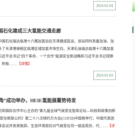
2024-01-04
 中国石化建成三大氢能交通走廊
中国石化瑞达临港十六路加氢站在天津建成投运，该站同时具备加油、加
补了天津港保税区临港区域加氢市场空白。天津石油瑞达临港十六路加氢
习近平总书记“四个革命、一个合作”能源安全新战略和习近平总书记视察
.......
【详情】
2024-01-03
中国角”成功举办，HEIE氢能展蓄势待发
究和国际合作中心主办的“第九届全球气候变化智库论坛—科技和政策创新
变化框架公约》第二十八次缔约方大会(COP28)中国角举行，中国代表团
议并发表致辞。生态环境部应对气候变化司一级巡视员、代.........
【详