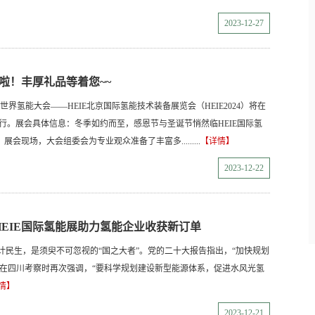
2023-12-27
名啦！丰厚礼品等着您~~
度的世界氢能大会——HEIE北京国际氢能技术装备展览会（HEIE2024）将在
行。展会具体信息：冬季如约而至，感恩节与圣诞节悄然临HEIE国际氢
现场，大会组委会为专业观众准备了丰富多.........
【详情】
2023-12-22
EIE国际氢能展助力氢能企业收获新订单
国计民生，是须臾不可忽视的“国之大者”。党的二十大报告指出，“加快规划
记在四川考察时再次强调，“要科学规划建设新型能源体系，促进水风光氢
情】
2023-12-21