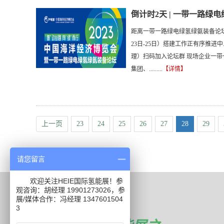
倒计时2天 | 一带一路绿
距离一带一路绿电绿氢绿氨装备论坛
23日-25日）搭建工作正有序推进中.
理）扫码加入论坛群 现场企业一
集团、.........
【详情】
上一页
23
24
25
26
27
28
29
请您留言
欢迎关注HEIE国际氢能展！参
观咨询：胡经理 19901273026，参
联系我们
展/媒体合作：冯经理 1347601504
3