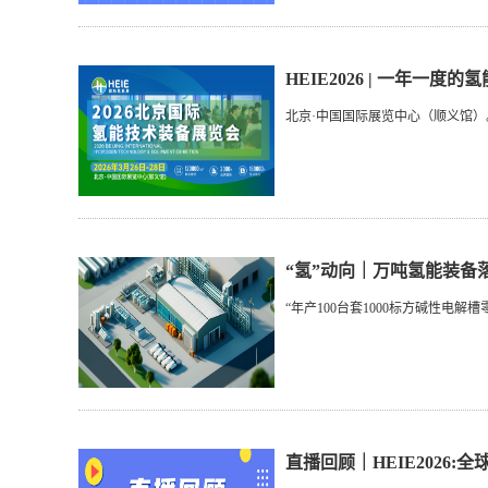
HEIE2026 | 一年一度
北京·中国国际展览中心（顺义馆）。..
“氢”动向｜万吨氢能装
“年产100台套1000标方碱性电解槽零部
直播回顾｜HEIE2026