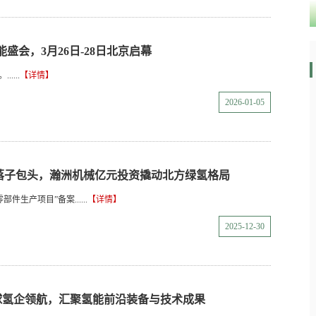
的氢能盛会，3月26日-28日北京启幕
....
【详情】
2026-01-05
备落子包头，瀚洲机械亿元投资撬动北方绿氢格局
件生产项目”备案......
【详情】
2025-12-30
:全球氢企领航，汇聚氢能前沿装备与技术成果