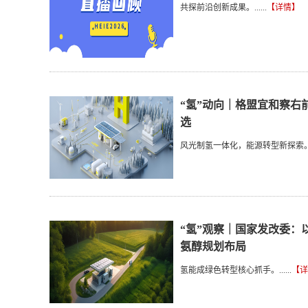
共探前沿创新成果。......
【详情】
“氢”动向｜格盟宜和察
选
风光制氢一体化，能源转型新探索。...
“氢”观察｜国家发改委
氨醇规划布局
氢能成绿色转型核心抓手。......
【详