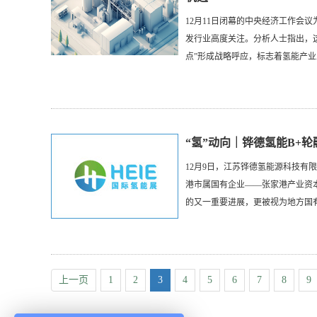
12月11日闭幕的中央经济工作会
发行业高度关注。分析人士指出，
点”形成战略呼应，标志着氢能产业正从
“氢”动向｜铧德氢能B+
12月9日，江苏铧德氢能源科技有
港市属国有企业——张家港产业资
的又一重要进展，更被视为地方国有资本
上一页
1
2
3
4
5
6
7
8
9