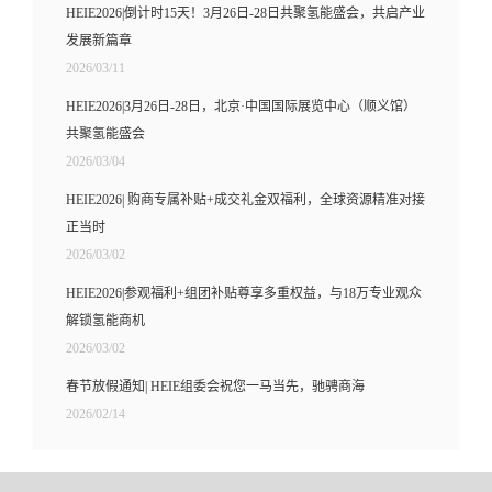
HEIE2026|倒计时15天！3月26日-28日共聚氢能盛会，共启产业
发展新篇章
2026/03/11
HEIE2026|3月26日-28日，北京·中国国际展览中心（顺义馆）
共聚氢能盛会
2026/03/04
HEIE2026| 购商专属补贴+成交礼金双福利，全球资源精准对接
正当时
2026/03/02
HEIE2026|参观福利+组团补贴尊享多重权益，与18万专业观众
解锁氢能商机
2026/03/02
春节放假通知| HEIE组委会祝您一马当先，驰骋商海
2026/02/14