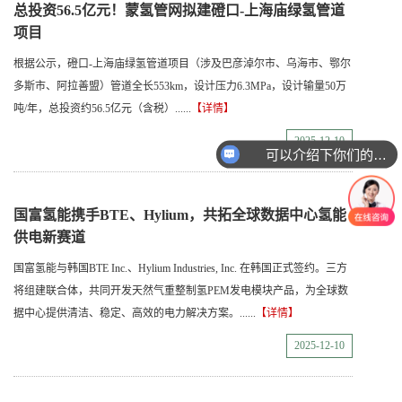
总投资56.5亿元！蒙氢管网拟建磴口-上海庙绿氢管道
项目
根据公示，磴口-上海庙绿氢管道项目（涉及巴彦淖尔市、乌海市、鄂尔
多斯市、阿拉善盟）管道全长553km，设计压力6.3MPa，设计输量50万
吨/年，总投资约56.5亿元（含税）......
【详情】
2025-12-10
可以介绍下你们的展会么？
国富氢能携手BTE、Hylium，共拓全球数据中心氢能
供电新赛道
国富氢能与韩国BTE Inc.、Hylium Industries, Inc. 在韩国正式签约。三方
将组建联合体，共同开发天然气重整制氢PEM发电模块产品，为全球数
据中心提供清洁、稳定、高效的电力解决方案。......
【详情】
2025-12-10